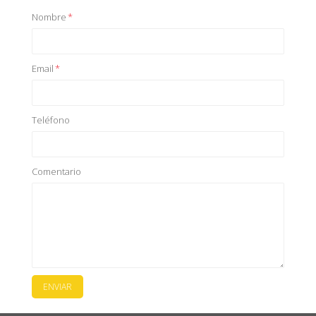
Nombre
*
Email
*
Teléfono
Comentario
ENVIAR