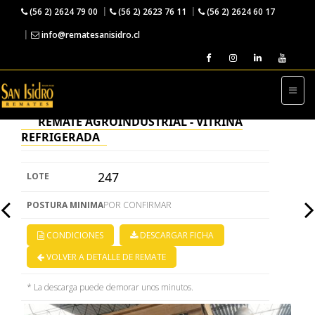
(56 2) 2624 79 00
(56 2) 2623 76 11
(56 2) 2624 60 17
info@rematesanisidro.cl
← VOLVER AL REMATE
REMATE AGROINDUSTRIAL - VITRINA
REFRIGERADA
247
LOTE
POSTURA MINIMA
POR CONFIRMAR
CONDICIONES
DESCARGAR FICHA
VOLVER A DETALLE DE REMATE
* La descarga puede demorar unos minutos.